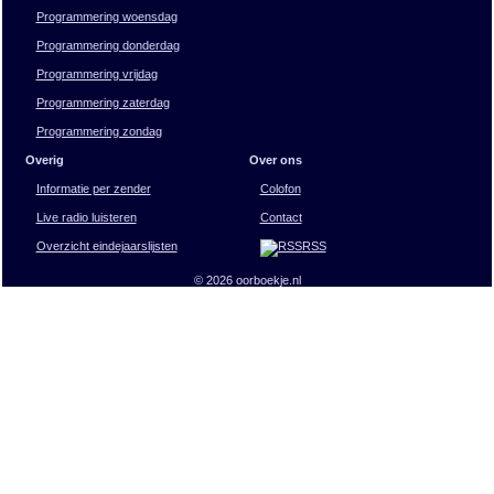
Programmering woensdag
Programmering donderdag
Programmering vrijdag
Programmering zaterdag
Programmering zondag
Overig
Over ons
Informatie per zender
Colofon
Live radio luisteren
Contact
Overzicht eindejaarslijsten
RSS
© 2026 oorboekje.nl