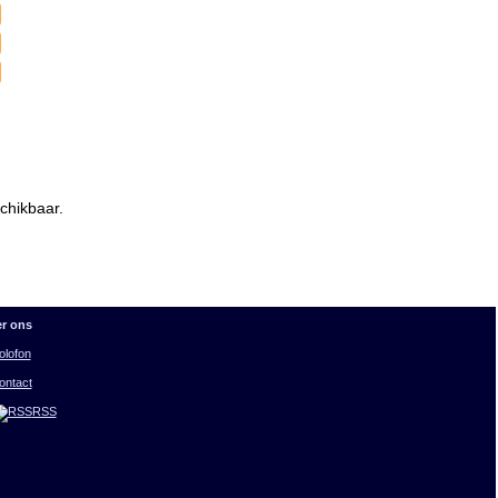
chikbaar.
r ons
olofon
ontact
RSS