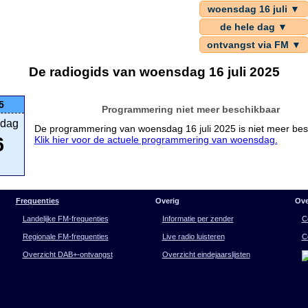
woensdag 16 juli ▼
de hele dag ▼
ontvangst via FM ▼
De radiogids van woensdag 16 juli 2025
5
Programmering niet meer beschikbaar
dag
De programmering van woensdag 16 juli 2025 is niet meer bes
6
Klik hier voor de actuele programmering van woensdag.
Frequenties
Overig
Ove
Landelijke FM-frequenties
Informatie per zender
C
Regionale FM-frequenties
Live radio luisteren
C
Overzicht DAB+-ontvangst
Overzicht eindejaarslijsten