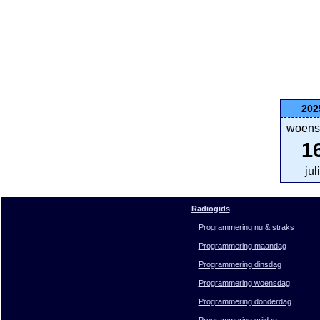
202
woens
1
juli
Radiogids
Programmering nu & straks
Programmering maandag
Programmering dinsdag
Programmering woensdag
Programmering donderdag
Programmering vrijdag