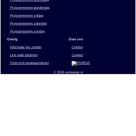
Programmering donderdag
Programmering vrijdag
Programmering zaterdag
Programmering zondag
Overig
Over ons
Informatie per zender
Colofon
Live radio luisteren
Contact
Overzicht eindejaarslijsten
RSS
© 2026 oorboekje.nl